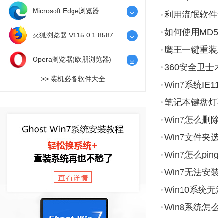
V22.3.3087.64
别？
Microsoft Edge浏览器
利用流氓软件
V133.0.3065.82 官方版
如何使用MD
火狐浏览器 V115.0.1.8587
鹰王一键重装工
正式版
Opera浏览器(欧朋浏览器)
360安全卫
V119.0.5497.29 官方正式版
>> 装机必备软件大全
Win7系统IE
笔记本键盘灯
Win7怎么删
Win7文件
Win7怎么pi
Win7无法
Win10系
Win8系统怎