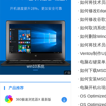
如何将技术员
如何修改Ed
如何修改谷歌
如何取消系统
如何删除Win
如何将技术员P
器？
Ventoy制
电脑右键菜单
win10系统
如何下载MS
如何安装MS
电脑开机出现No A
产品推荐
案
OS Optim
360极速浏览器X 最新版
别？
OS Optim