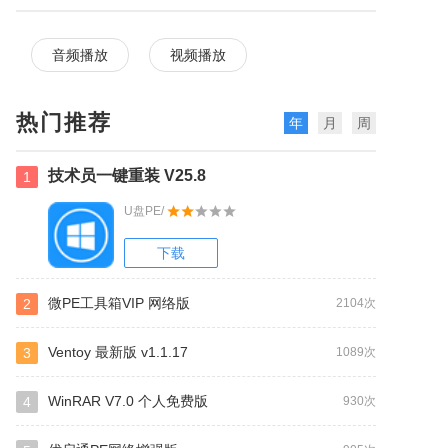
音频播放
视频播放
热门推荐
年
月
周
技术员一键重装 V25.8
1
U盘PE/
下载
微PE工具箱VIP 网络版
2
2104次
Ventoy 最新版 v1.1.17
3
1089次
WinRAR V7.0 个人免费版
4
930次