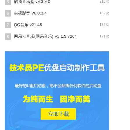
酷我音乐盒 v9.3.9.0
5
216次
央视影音 V6.0.3.4
6
182次
QQ音乐 v21.45
7
175次
网易云音乐(网易音乐) V3.1.9.7264
8
171次