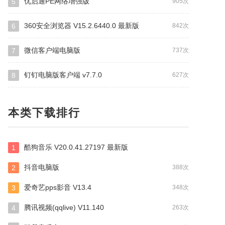
优启通PE网络增强版
5
905次
360安全浏览器 V15.2.6440.0 最新版
6
842次
微信客户端电脑版
7
737次
钉钉电脑版客户端 v7.7.0
8
627次
本类下载排行
酷狗音乐 V20.0.41.27197 最新版
1
抖音电脑版
2
388次
爱奇艺pps影音 V13.4
3
348次
腾讯视频(qqlive) V11.140
4
263次